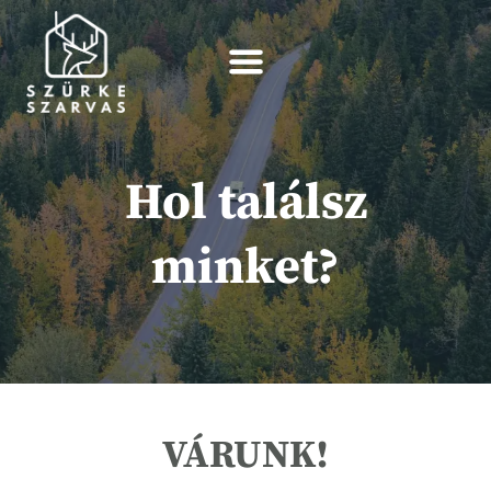
Skip
to
content
Hol találsz
minket?
VÁRUNK!