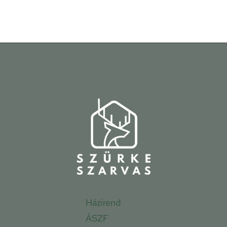
Házirend
ÁSZF