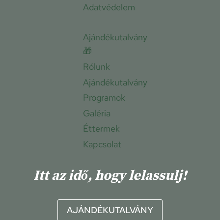
Adatvédelem
Ajándékutalvány
🎁
Rólunk
Ajándékutalvány
Programok
Galéria
Éttermek
Kapcsolat
Itt az idő, hogy lelassulj!
AJÁNDÉKUTALVÁNY